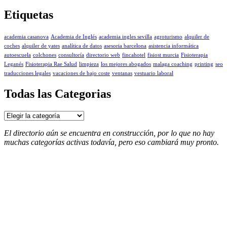
Etiquetas
academia casanova
Academia de Inglés
academia ingles sevilla
agroturismo
alquiler de
coches
alquiler de yates
analítica de datos
asesoria barcelona
asistencia informática
autoescuela
colchones
consultoría
directorio web
fincahotel
fisiost murcia
Fisioterapia
Leganés
Fisioterapia Rae Salud
limpieza
los mejores abogados
malaga coaching
printing
seo
traducciones legales
vacaciones de bajo coste
ventanas
vestuario laboral
Todas las Categorias
Todas
las
Categorias
El directorio aún se encuentra en construcción, por lo que no hay
muchas categorías activas todavía, pero eso cambiará muy pronto.