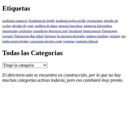
Etiquetas
academia casanova
Academia de Inglés
academia ingles sevilla
agroturismo
alquiler de
coches
alquiler de yates
analítica de datos
asesoria barcelona
asistencia informática
autoescuela
colchones
consultoría
directorio web
fincahotel
fisiost murcia
Fisioterapia
Leganés
Fisioterapia Rae Salud
limpieza
los mejores abogados
malaga coaching
printing
seo
traducciones legales
vacaciones de bajo coste
ventanas
vestuario laboral
Todas las Categorias
Todas
las
Categorias
El directorio aún se encuentra en construcción, por lo que no hay
muchas categorías activas todavía, pero eso cambiará muy pronto.