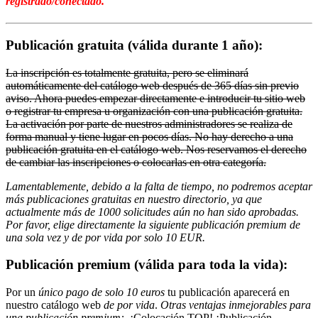
registrado/conectado.
Publicación gratuita (válida durante 1 año):
La inscripción es totalmente gratuita, pero se eliminará
automáticamente del catálogo web después de 365 días sin previo
aviso. Ahora puedes empezar directamente e introducir tu sitio web
o registrar tu empresa u organización con una publicación gratuita.
La activación por parte de nuestros administradores se realiza de
forma manual y tiene lugar en pocos días. No hay derecho a una
publicación gratuita en el catálogo web. Nos reservamos el derecho
de cambiar las inscripciones o colocarlas en otra categoría.
Lamentablemente, debido a la falta de tiempo, no podremos aceptar
más publicaciones gratuitas en nuestro directorio, ya que
actualmente más de 1000 solicitudes aún no han sido aprobadas.
Por favor, elige directamente la siguiente publicación premium de
una sola vez y de por vida por solo 10 EUR.
Publicación premium (válida para toda la vida):
Por un
único pago de solo 10 euros
tu publicación aparecerá en
nuestro catálogo web
de por vida
.
Otras ventajas inmejorables para
una publicación premium:
¡Colocación TOP! ¡Publicación