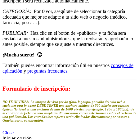
inscripción será rechazada automáticamente.
CATEGORÍA:
Por favor, asegúrate de seleccionar la categoría
adecuada que mejor se adapte a tu sitio web o negocio (médico,
farmacia, pesca…).
PUBLICAR:
Haz clic en el botón de «publicar» y tu ficha será
enviada a nuestros administradores, que la revisarán y aprobarán lo
antes posible, siempre que se ajuste a nuestras directrices.
¡Mucha suerte! 🙂
También puedes encontrar información útil en nuestros
consejos de
aplicación
y
preguntas frecuentes
.
Formulario de inscripción:
NO TE OLVIDES: La imagen de vista previa (foto, logotipo, pantalla del sitio web o
cualquier otra imagen) DEBE TENER una anchura mínima de 500 píxeles por razones
ópticas (lo ideal es una anchura de más de 1000 píxeles, por ejemplo, 1200 x 1080px); de
lo contrario tu ficha no será aceptada. No enviamos correos electrónicos sobre el rechazo de
una publicación. Las entradas incompletas serán eliminadas directamente por nosotros.
Gracias por tu comprensión.
Close
Iniciar sesión