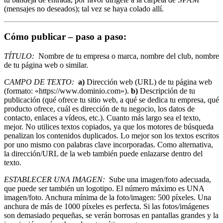
(mensajes no deseados); tal vez se haya colado allí.
Cómo publicar – paso a paso
:
TÍTULO:
Nombre de tu empresa o marca, nombre del club, nombre
de tu página web o similar.
CAMPO DE TEXTO:
a)
Dirección web (URL) de tu página web
(formato: «https://www.dominio.com»).
b)
Descripción de tu
publicación (qué ofrece tu sitio web, a qué se dedica tu empresa, qué
producto ofrece, cuál es dirección de tu negocio, los datos de
contacto, enlaces a vídeos, etc.). Cuanto más largo sea el texto,
mejor. No utilices textos copiados, ya que los motores de búsqueda
penalizan los contenidos duplicados. Lo mejor son los textos escritos
por uno mismo con palabras clave incorporadas. Como alternativa,
la dirección/URL de la web también puede enlazarse dentro del
texto.
ESTABLECER UNA IMAGEN:
Sube una imagen/foto adecuada,
que puede ser también un logotipo. El número máximo es UNA
imagen/foto. Anchura mínima de la foto/imagen: 500 píxeles. Una
anchura de más de 1000 píxeles es perfecta. Si las fotos/imágenes
son demasiado pequeñas, se verán borrosas en pantallas grandes y la