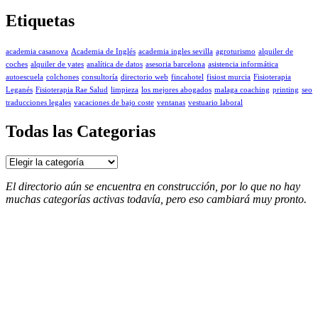
Etiquetas
academia casanova
Academia de Inglés
academia ingles sevilla
agroturismo
alquiler de
coches
alquiler de yates
analítica de datos
asesoria barcelona
asistencia informática
autoescuela
colchones
consultoría
directorio web
fincahotel
fisiost murcia
Fisioterapia
Leganés
Fisioterapia Rae Salud
limpieza
los mejores abogados
malaga coaching
printing
seo
traducciones legales
vacaciones de bajo coste
ventanas
vestuario laboral
Todas las Categorias
Todas
las
Categorias
El directorio aún se encuentra en construcción, por lo que no hay
muchas categorías activas todavía, pero eso cambiará muy pronto.