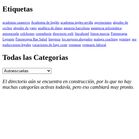
Etiquetas
academia casanova
Academia de Inglés
academia ingles sevilla
agroturismo
alquiler de
coches
alquiler de yates
analítica de datos
asesoria barcelona
asistencia informática
autoescuela
colchones
consultoría
directorio web
fincahotel
fisiost murcia
Fisioterapia
Leganés
Fisioterapia Rae Salud
limpieza
los mejores abogados
malaga coaching
printing
seo
traducciones legales
vacaciones de bajo coste
ventanas
vestuario laboral
Todas las Categorias
Todas
las
Categorias
El directorio aún se encuentra en construcción, por lo que no hay
muchas categorías activas todavía, pero eso cambiará muy pronto.