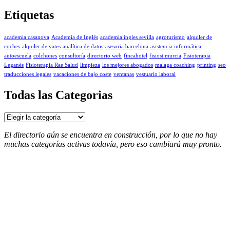
Etiquetas
academia casanova
Academia de Inglés
academia ingles sevilla
agroturismo
alquiler de
coches
alquiler de yates
analítica de datos
asesoria barcelona
asistencia informática
autoescuela
colchones
consultoría
directorio web
fincahotel
fisiost murcia
Fisioterapia
Leganés
Fisioterapia Rae Salud
limpieza
los mejores abogados
malaga coaching
printing
seo
traducciones legales
vacaciones de bajo coste
ventanas
vestuario laboral
Todas las Categorias
Todas
las
Categorias
El directorio aún se encuentra en construcción, por lo que no hay
muchas categorías activas todavía, pero eso cambiará muy pronto.