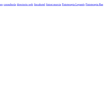
nes
consultoría
directorio web
fincahotel
fisiost murcia
Fisioterapia Leganés
Fisioterapia Rae