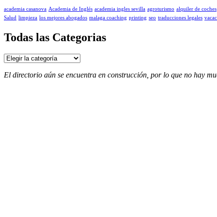
academia casanova
Academia de Inglés
academia ingles sevilla
agroturismo
alquiler de coches
Salud
limpieza
los mejores abogados
malaga coaching
printing
seo
traducciones legales
vacac
Todas las Categorias
Todas
las
Categorias
El directorio aún se encuentra en construcción, por lo que no hay m